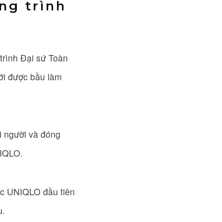
ng trình
trình Đại sứ Toàn
iới được bầu làm
i người và đóng
NIQLO.
hục UNIQLO đầu tiên
u.