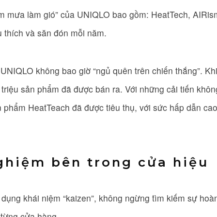
m mưa làm gió” của UNIQLO bao gồm: HeatTech, AIRism,
u thích và săn đón mỗi năm.
à UNIQLO không bao giờ “ngủ quên trên chiến thắng”. Kh
 triệu sản phẩm đã được bán ra. Với những cải tiến khô
n phẩm HeatTeach đã được tiêu thụ, với sức hấp dẫn cao
nghiệm bên trong cửa hiệu
dụng khái niệm “kaizen”, không ngừng tìm kiếm sự hoà
i từng cửa hàng.