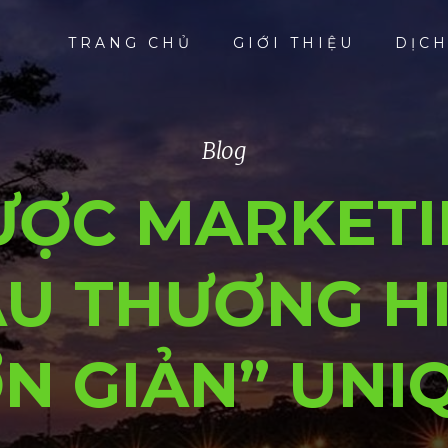
TRANG CHỦ
GIỚI THIỆU
DỊCH
Blog
ƯỢC MARKETI
U THƯƠNG HI
N GIẢN” UNI