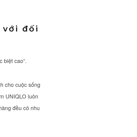
 với đối
 biệt cao”.
ch cho cuộc sống
phẩm UNIQLO luôn
 hàng đều có nhu