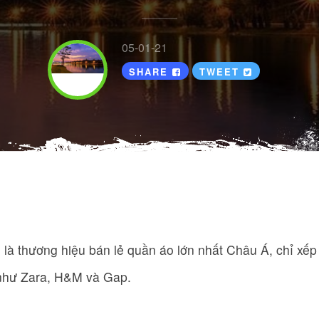
05-01-21
SHARE
TWEET
à thương hiệu bán lẻ quần áo lớn nhất Châu Á, chỉ xếp 
như Zara, H&M và Gap.