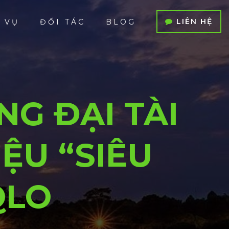
LIÊN HỆ
 VỤ
ĐỐI TÁC
BLOG
NG ĐẠI TÀI
ỆU “SIÊU
QLO