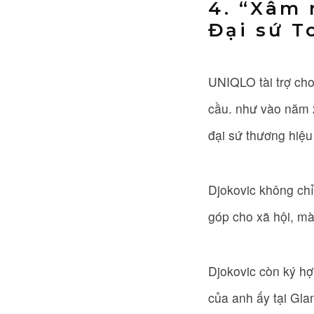
4. “Xâm 
Đại sứ T
UNIQLO tài trợ cho
cầu. như vào năm 2
đại sứ thương hiệ
Djokovic không chỉ
góp cho xã hội, m
Djokovic còn ký hợ
của anh ấy tại Gla