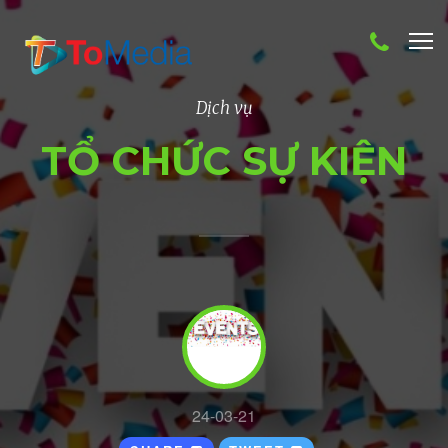
Skip
to
main
content
Dịch vụ
TỔ CHỨC SỰ KIỆN
24-03-21