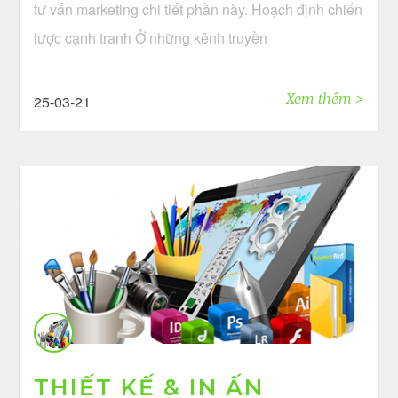
tư vấn marketing chi tiết phần này. Hoạch định chiến
lược cạnh tranh Ở những kênh truyền
Xem thêm >
25-03-21
THIẾT KẾ & IN ẤN